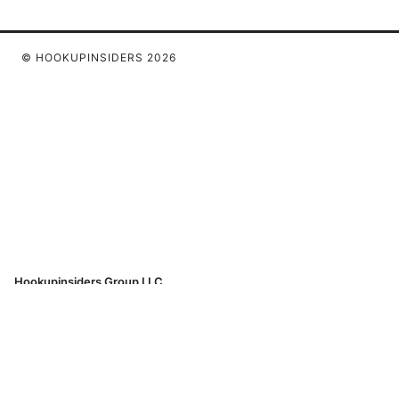
© HOOKUPINSIDERS 2026
Hookupinsiders Group LLC
233 South Wacker Drive
Chicago, IL, 60601
US
team@hookupinsiders.com
+1-312-555-0193
About
Privacy Policy
Terms of Use