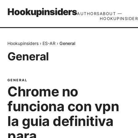
Hookupinsiders
AUTHORS
ABOUT —
HOOKUPINSIDER
Hookupinsiders
›
ES-AR
›
General
General
GENERAL
Chrome no
funciona con vpn
la guia definitiva
para