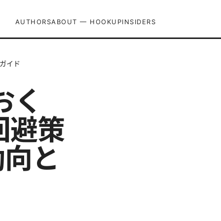
AUTHORS
ABOUT — HOOKUPINSIDERS
践ガイド
おく
回避策
動向と