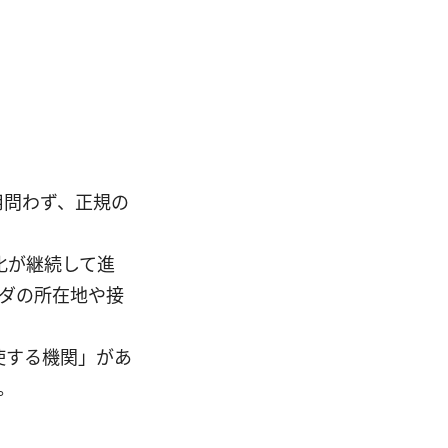
用問わず、正規の
化が継続して進
イダの所在地や接
使する機関」があ
。