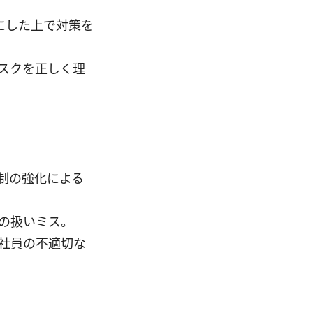
にした上で対策を
スクを正しく理
制の強化による
6の扱いミス。
、社員の不適切な