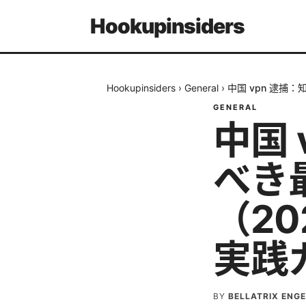
Hookupinsiders
Hookupinsiders
›
General
›
中国 vpn 逮捕
GENERAL
中国 
べき
（2
実践
BY
BELLATRIX ENG