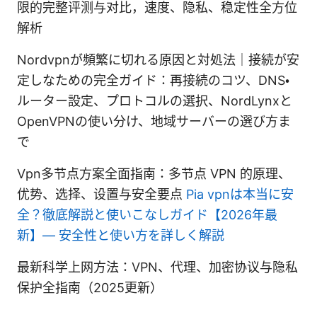
限的完整评测与对比，速度、隐私、稳定性全方位
解析
Nordvpnが頻繁に切れる原因と対処法｜接続が安
定しなための完全ガイド：再接続のコツ、DNS・
ルーター設定、プロトコルの選択、NordLynxと
OpenVPNの使い分け、地域サーバーの選び方ま
で
Vpn多节点方案全面指南：多节点 VPN 的原理、
优势、选择、设置与安全要点
Pia vpnは本当に安
全？徹底解説と使いこなしガイド【2026年最
新】— 安全性と使い方を詳しく解説
最新科学上网方法：VPN、代理、加密协议与隐私
保护全指南（2025更新）