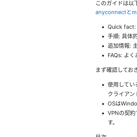
このガイドは以
anyconnect
Quick f
手順: 具
追加情報:
FAQs: 
まず確認してお
使用しているV
クライアン
OSはWind
VPNの契
す。