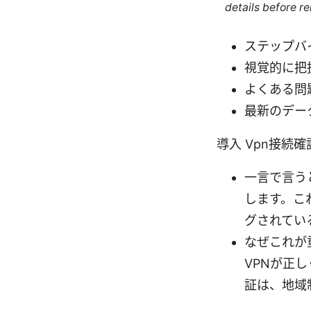
details before re
ステップバ
視覚的に把
よくある問
最新のデー
導入 Vpn接続
一言で言う
します。こ
グされてい
なぜこれが
VPNが正
証は、地域