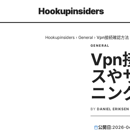
Hookupinsiders
Hookupinsiders
›
General
›
Vpn接続確認方
GENERAL
Vp
スや
ニン
BY
DANIEL ERIKSEN
公開日:
2026-0