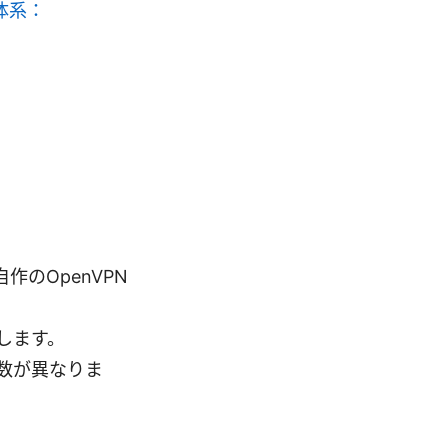
ス体系：
自作のOpenVPN
定します。
数が異なりま