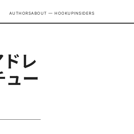
AUTHORS
ABOUT — HOOKUPINSIDERS
アドレ
チュー