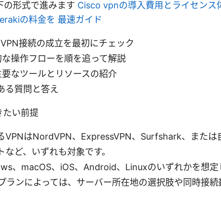
下の形式で進みます
Cisco vpnの導入費用とライセン
とmerakiの料金を 最速ガイド
act: VPN接続の成立を最初にチェック
体的な操作フローを順を追って解説
 主要なツールとリソースの紹介
よくある質問と答え
きたい前提
PNはNordVPN、ExpressVPN、Surfshark、または
トなど、いずれも対象です。
ows、macOS、iOS、Android、Linuxのいずれかを想
約プランによっては、サーバー所在地の選択肢や同時接続