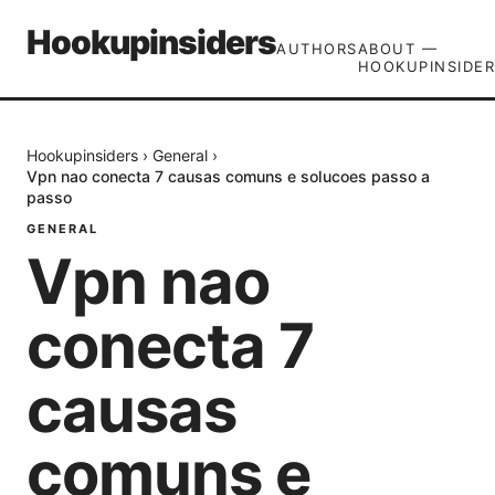
Hookupinsiders
AUTHORS
ABOUT —
HOOKUPINSIDER
Hookupinsiders
›
General
›
Vpn nao conecta 7 causas comuns e solucoes passo a
passo
GENERAL
Vpn nao
conecta 7
causas
comuns e