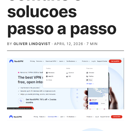
solucoes
passo a passo
BY
OLIVER LINDQVIST
·
APRIL 12, 2026
·
7
MIN