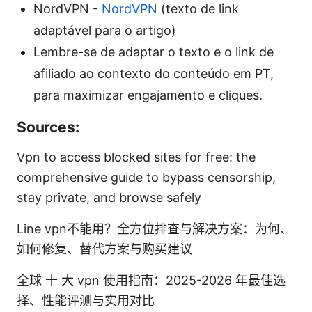
NordVPN -
NordVPN
(texto de link
adaptável para o artigo)
Lembre-se de adaptar o texto e o link de
afiliado ao contexto do conteúdo em PT,
para maximizar engajamento e cliques.
Sources:
Vpn to access blocked sites for free: the
comprehensive guide to bypass censorship,
stay private, and browse safely
Line vpn不能用？全方位排查与解决方案：为何、
如何修复、替代方案与购买建议
全球 十 大 vpn 使用指南：2025-2026 年最佳选
择、性能评测与实用对比