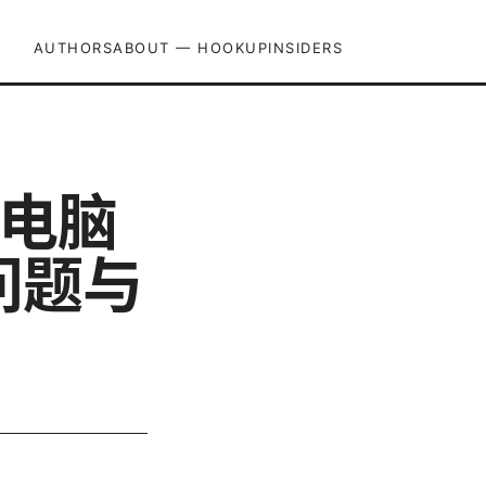
AUTHORS
ABOUT — HOOKUPINSIDERS
 在电脑
问题与