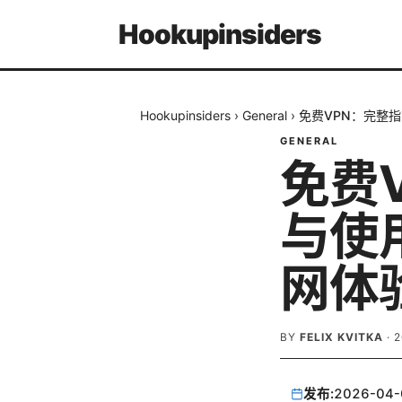
Hookupinsiders
Hookupinsiders
›
General
›
免费VPN：完整
GENERAL
免费
与使
网体
BY
FELIX KVITKA
·
发布:
2026-04-