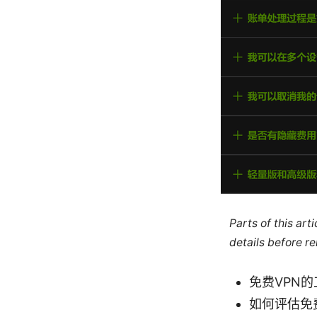
Parts of this ar
details before re
免费VPN
如何评估免