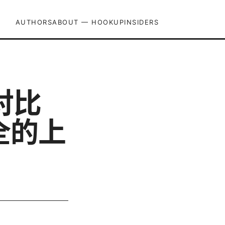
AUTHORS
ABOUT — HOOKUPINSIDERS
对比
全的上