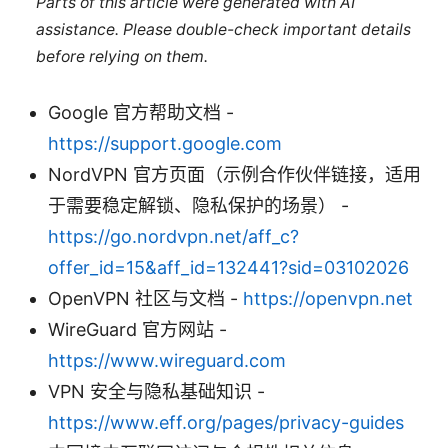
Parts of this article were generated with AI
assistance. Please double-check important details
before relying on them.
Google 官方帮助文档 -
https://support.google.com
NordVPN 官方页面（示例合作伙伴链接，适用
于需要稳定解锁、隐私保护的场景） -
https://go.nordvpn.net/aff_c?
offer_id=15&aff_id=132441?sid=03102026
OpenVPN 社区与文档 -
https://openvpn.net
WireGuard 官方网站 -
https://www.wireguard.com
VPN 安全与隐私基础知识 -
https://www.eff.org/pages/privacy-guides