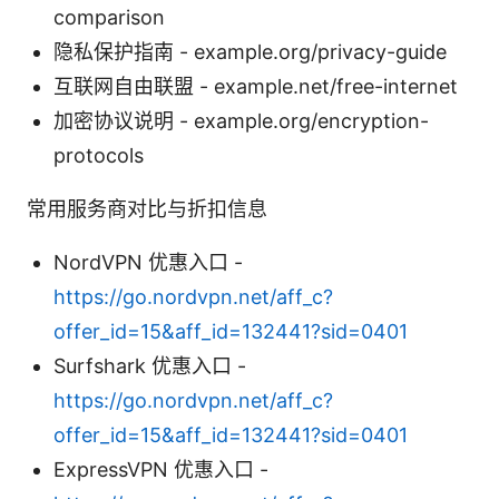
comparison
隐私保护指南 - example.org/privacy-guide
互联网自由联盟 - example.net/free-internet
加密协议说明 - example.org/encryption-
protocols
常用服务商对比与折扣信息
NordVPN 优惠入口 -
https://go.nordvpn.net/aff_c?
offer_id=15&aff_id=132441?sid=0401
Surfshark 优惠入口 -
https://go.nordvpn.net/aff_c?
offer_id=15&aff_id=132441?sid=0401
ExpressVPN 优惠入口 -