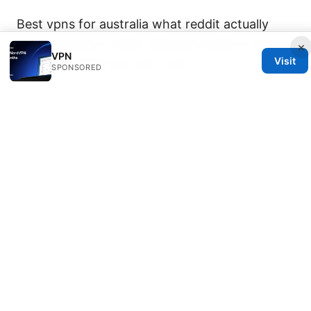
Best vpns for australia what reddit actually
recommends in 2026: Ultimate Guide to Aussie
×
VPN
Visit
VPNs for 2026 You Can Trust
SPONSORED
机场推荐：实用VPN选购与使用指南，提升上网安
全与访问自由
© HOOKUPINSIDERS 2026
Hookupinsiders Group LLC
233 South Wacker Drive
Chicago, IL, 60601
US
team@hookupinsiders.com