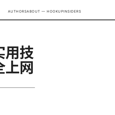
AUTHORS
ABOUT — HOOKUPINSIDERS
实用技
全上网