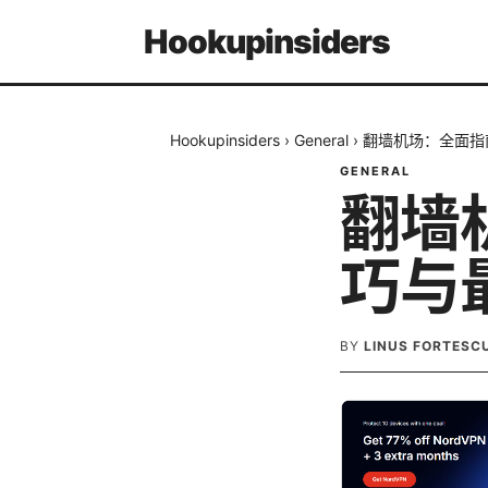
Hookupinsiders
Hookupinsiders
›
General
›
翻墙机场：全面指
GENERAL
翻墙
巧与
BY
LINUS FORTESC