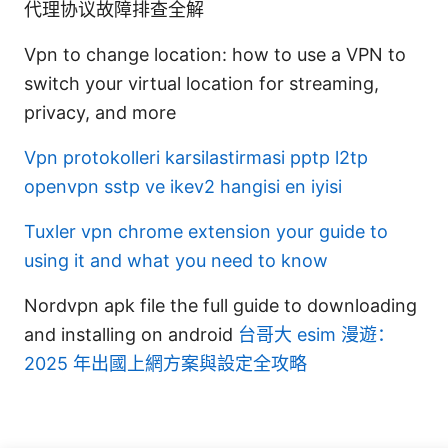
代理协议故障排查全解
Vpn to change location: how to use a VPN to
switch your virtual location for streaming,
privacy, and more
Vpn protokolleri karsilastirmasi pptp l2tp
openvpn sstp ve ikev2 hangisi en iyisi
Tuxler vpn chrome extension your guide to
using it and what you need to know
Nordvpn apk file the full guide to downloading
and installing on android
台哥大 esim 漫遊：
2025 年出國上網方案與設定全攻略