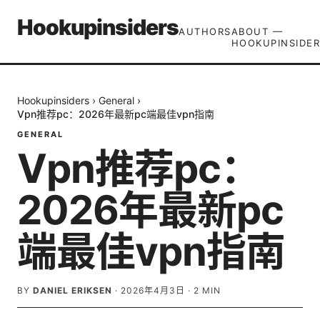
Hookupinsiders
AUTHORS
ABOUT —
HOOKUPINSIDER
Hookupinsiders
›
General
›
Vpn推荐pc：2026年最新pc端最佳vpn指南
GENERAL
Vpn推荐pc：
2026年最新pc
端最佳vpn指南
BY
DANIEL ERIKSEN
·
2026年4月3日
·
2
MIN