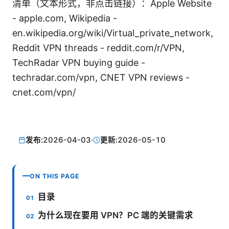
清单（文本形式，非点击链接）：Apple Website
- apple.com, Wikipedia -
en.wikipedia.org/wiki/Virtual_private_network,
Reddit VPN threads - reddit.com/r/VPN,
TechRadar VPN buying guide -
techradar.com/vpn, CNET VPN reviews -
cnet.com/vpn/
发布:
2026-04-03
·
更新:
2026-05-10
ON THIS PAGE
目录
为什么现在要用 VPN？PC 端的关键需求