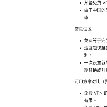
某些免费 
由于中国的
态。
常见误区
免费等于完
速度越快越
利。
一次设置就
期替换或升
可用方案对比（
免费 VP
有限。