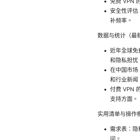
免费 VPN
安全性评估
补频率。
数据与统计（最
近年全球免
和隐私担忧
在中国市场
和行业新闻
付费 VP
支持方面。
实用清单与操作
需求表：隐
问。