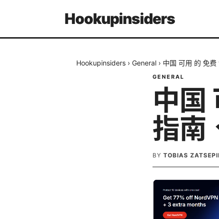
Hookupinsiders
Hookupinsiders
›
General
›
中国 可用 的 免
GENERAL
中国 
指南
BY
TOBIAS ZATSEPI