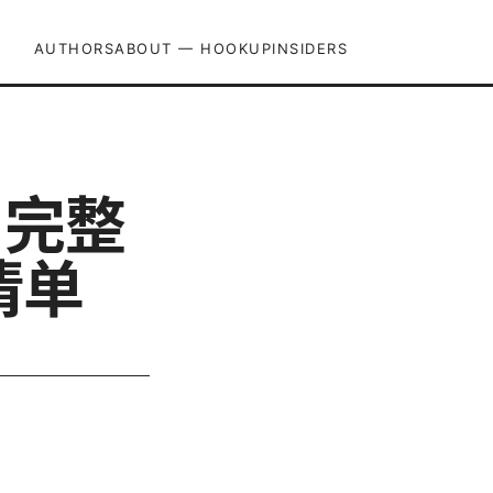
AUTHORS
ABOUT — HOOKUPINSIDERS
：完整
清单