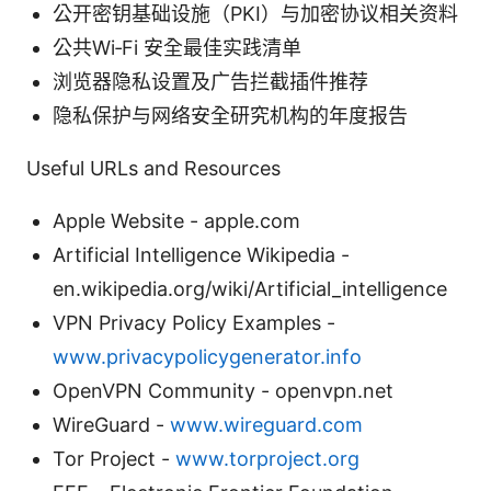
公开密钥基础设施（PKI）与加密协议相关资料
公共Wi‑Fi 安全最佳实践清单
浏览器隐私设置及广告拦截插件推荐
隐私保护与网络安全研究机构的年度报告
Useful URLs and Resources
Apple Website - apple.com
Artificial Intelligence Wikipedia -
en.wikipedia.org/wiki/Artificial_intelligence
VPN Privacy Policy Examples -
www.privacypolicygenerator.info
OpenVPN Community - openvpn.net
WireGuard -
www.wireguard.com
Tor Project -
www.torproject.org