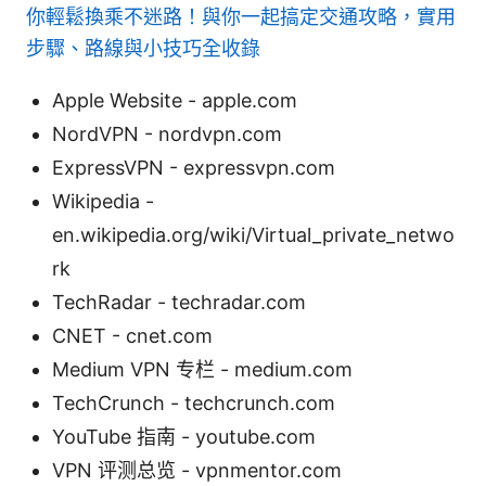
你輕鬆換乘不迷路！與你一起搞定交通攻略，實用
步驟、路線與小技巧全收錄
Apple Website - apple.com
NordVPN - nordvpn.com
ExpressVPN - expressvpn.com
Wikipedia -
en.wikipedia.org/wiki/Virtual_private_netwo
rk
TechRadar - techradar.com
CNET - cnet.com
Medium VPN 专栏 - medium.com
TechCrunch - techcrunch.com
YouTube 指南 - youtube.com
VPN 评测总览 - vpnmentor.com