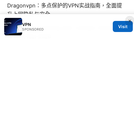
Dragonvpn：多点保护的VPN实战指南，全面提
升上网隐私与安全
×
VPN
Visit
Youtube not working with nordvpn heres how
SPONSORED
to fix it fast 2026
© HOOKUPINSIDERS 2026
Hookupinsiders Group LLC
233 South Wacker Drive
Chicago, IL, 60601
US
team@hookupinsiders.com
+1-312-555-0193
About
Privacy Policy
Terms of Use