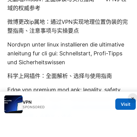
域的权威参考
微博更改ip属地：通过VPN实现地理位置伪装的完
整指南、注意事项与实操要点
Nordvpn unter linux installieren die ultimative
anleitung fur cli gui: Schnellstart, Profi-Tipps
und Sicherheitswissen
科学上网插件：全面解析、选择与使用指南
Edge vpn premium mod apk: legality, safety
×
risks, and safer ways to access premium VPN
VPN
Visit
features in 2025
解决vpn使用中的各种烦恼：
SPONSORED
vpn连接慢、不稳定、连不