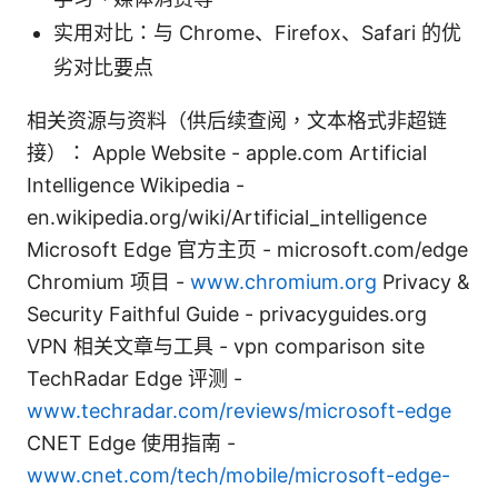
实用对比：与 Chrome、Firefox、Safari 的优
劣对比要点
相关资源与资料（供后续查阅，文本格式非超链
接）： Apple Website - apple.com Artificial
Intelligence Wikipedia -
en.wikipedia.org/wiki/Artificial_intelligence
Microsoft Edge 官方主页 - microsoft.com/edge
Chromium 项目 -
www.chromium.org
Privacy &
Security Faithful Guide - privacyguides.org
VPN 相关文章与工具 - vpn comparison site
TechRadar Edge 评测 -
www.techradar.com/reviews/microsoft-edge
CNET Edge 使用指南 -
www.cnet.com/tech/mobile/microsoft-edge-