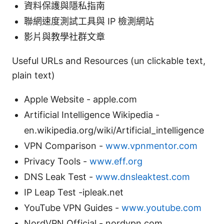
資料保護與隱私指南
聯網速度測試工具與 IP 檢測網站
影片與教學社群文章
Useful URLs and Resources (un clickable text,
plain text)
Apple Website - apple.com
Artificial Intelligence Wikipedia -
en.wikipedia.org/wiki/Artificial_intelligence
VPN Comparison -
www.vpnmentor.com
Privacy Tools -
www.eff.org
DNS Leak Test -
www.dnsleaktest.com
IP Leap Test -ipleak.net
YouTube VPN Guides -
www.youtube.com
NordVPN Official - nordvpn.com