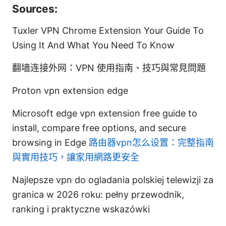
Sources:
Tuxler VPN Chrome Extension Your Guide To
Using It And What You Need To Know
翻墙连接外网：VPN 使用指南、技巧與常見問題
Proton vpn extension edge
Microsoft edge vpn extension free guide to
install, compare free options, and secure
browsing in Edge
路由器vpn怎么设置：完整指南
與實用技巧，讓家用網路更安全
Najlepsze vpn do ogladania polskiej telewizji za
granica w 2026 roku: pełny przewodnik,
ranking i praktyczne wskazówki