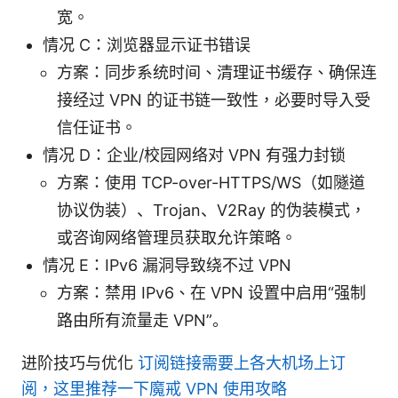
宽。
情况 C：浏览器显示证书错误
方案：同步系统时间、清理证书缓存、确保连
接经过 VPN 的证书链一致性，必要时导入受
信任证书。
情况 D：企业/校园网络对 VPN 有强力封锁
方案：使用 TCP-over-HTTPS/WS（如隧道
协议伪装）、Trojan、V2Ray 的伪装模式，
或咨询网络管理员获取允许策略。
情况 E：IPv6 漏洞导致绕不过 VPN
方案：禁用 IPv6、在 VPN 设置中启用“强制
路由所有流量走 VPN”。
进阶技巧与优化
订阅链接需要上各大机场上订
阅，这里推荐一下魔戒 VPN 使用攻略