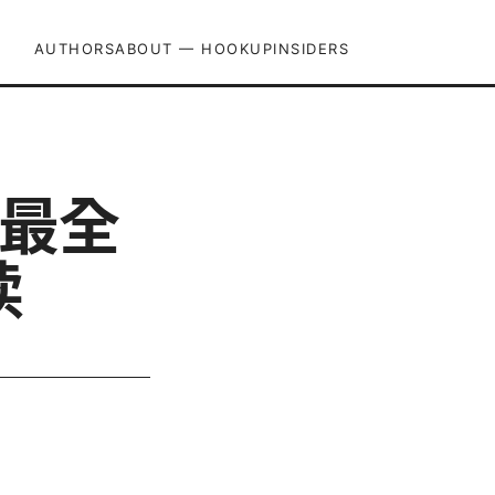
AUTHORS
ABOUT — HOOKUPINSIDERS
年最全
读