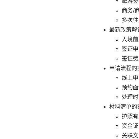
旅游签
商务/
多次往
最新政策解
入境前
签证申
签证费
申请流程的
线上申
预约面
处理时
材料清单的
护照有
资金证
关联文