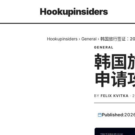
Hookupinsiders
Hookupinsiders
›
General
›
韩国旅行签证：2
GENERAL
韩国
申请
BY
FELIX KVITKA
·
Published:
202