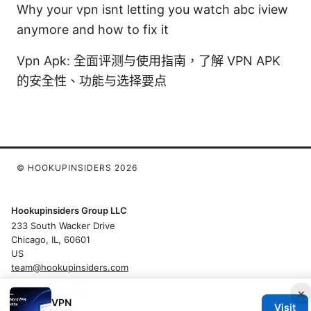
Why your vpn isnt letting you watch abc iview
anymore and how to fix it
Vpn Apk: 全面评测与使用指南，了解 VPN APK
的安全性、功能与选择要点
© HOOKUPINSIDERS 2026
Hookupinsiders Group LLC
233 South Wacker Drive
Chicago, IL, 60601
US
team@hookupinsiders.com
+1-312-555-0193
×
About
Privacy Policy
Terms of Use
VPN
Visit