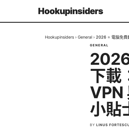
Hookupinsiders
Hookupinsiders
›
General
›
2026 ⭐ 電腦
GENERAL
202
下載
VP
小貼
BY
LINUS FORTESC