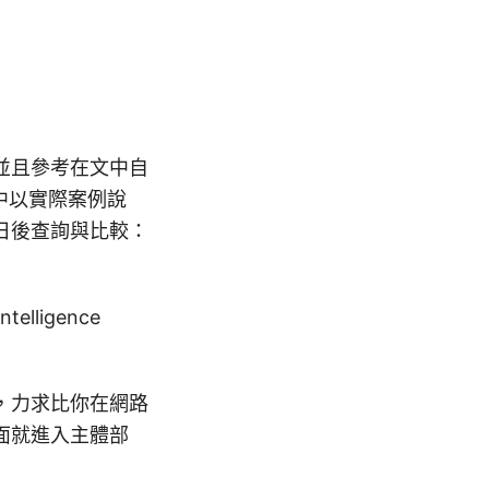
並且參考在文中自
在文中以實際案例說
日後查詢與比較：
intelligence
，力求比你在網路
面就進入主體部