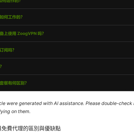
ticle were generated with AI assistance. Please double-check
lying on them.
 與免費代理的區別與優缺點