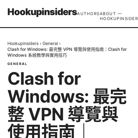
Hookupinsiders
AUTHORS
ABOUT —
HOOKUPINSIDER
Hookupinsiders
›
General
›
Clash for Windows: 最完整 VPN 導覽與使用指南｜Clash for
Windows 系統教學與實用技巧
GENERAL
Clash for
Windows: 最完
整 VPN 導覽與
使用指南｜