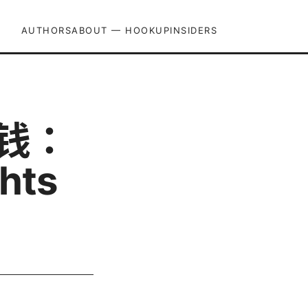
AUTHORS
ABOUT — HOOKUPINSIDERS
省钱：
hts