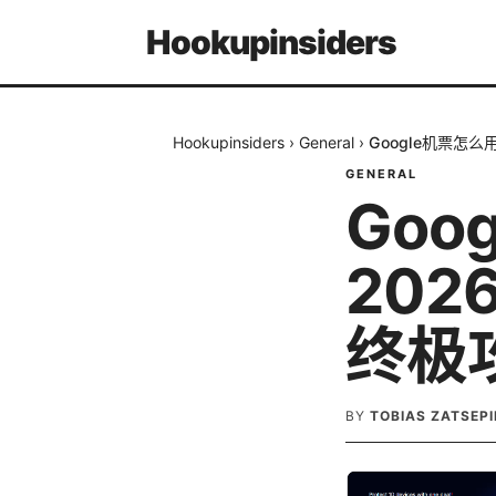
Hookupinsiders
Hookupinsiders
›
General
›
Google机票怎么用
GENERAL
Go
2026
终极
BY
TOBIAS ZATSEPI