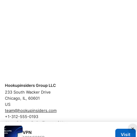
Hookupinsiders Group LLC
233 South Wacker Drive
Chicago, IL, 60601
US
team@hookupinsiders.com
+1-312-555-0193
About
Privacy Policy
Terms of Use
×
VPN
Visit