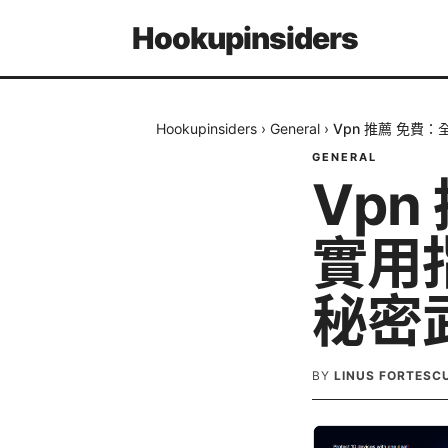
Hookupinsiders
Hookupinsiders
›
General
›
Vpn 推薦 免費
GENERAL
Vp
實用
秘密
BY
LINUS FORTESC