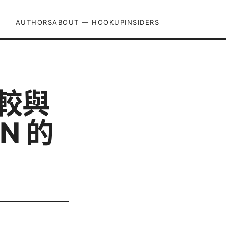
AUTHORS
ABOUT — HOOKUPINSIDERS
比較與
N 的