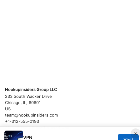
Hookupinsiders Group LLC
233 South Wacker Drive
Chicago, IL, 60601
US
team@hookupinsiders.com
+1-312-555-0193
About
Privacy Policy
Terms of Use
×
VPN
Visit