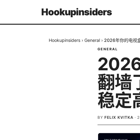
Hookupinsiders
Hookupinsiders
›
General
›
2026年你的电
GENERAL
20
翻墙
稳定
BY
FELIX KVITKA
·