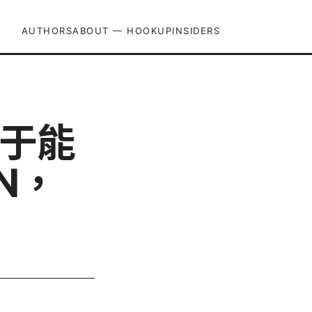
AUTHORS
ABOUT — HOOKUPINSIDERS
终于能
N，