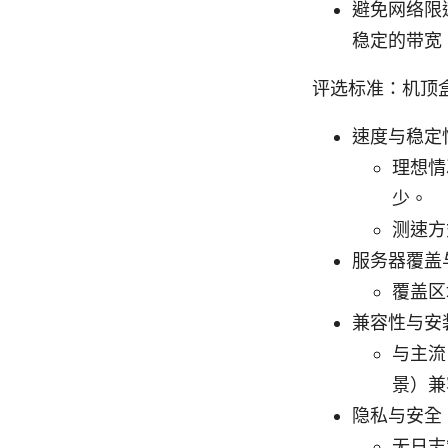
避免网络限
稳定的带宽
评选标准：机顶盒
速度与稳定
理想情
少。
测速方
服务器覆盖
覆盖区
兼容性与安
与主流电
景）兼
隐私与安全
无日志策